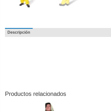
Descripción
Valoraciones (0)
Overol enterizo Amarillo con capucha, cordón ajustable, cierr
• Doble refuerzo en axilas y entrepierna.
• Incluye bolso cargador impermeable para comodidad al car
• Recomendamos comprar una talla mas grande de la que no
• Material tela poliéster con recubrimiento en PVC (Calibre 1
• Garantía: Por defectos de fabricación. No malos usos y/o d
• Colores disponibles están para entrega inmediata.
Productos relacionados