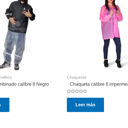
allera
Chaquetas
mbinado calibre 8 Negro
Chaqueta calibre 8 imperme
Valorado
en
s
Leer más
0
de
5