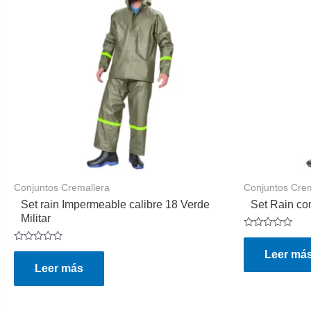
Conjuntos Cremallera
Conjuntos Crem
Set rain Impermeable calibre 18 Verde
Set Rain co
Militar
Valorado
en
Valorado
Leer má
0
en
de
Leer más
0
5
de
5