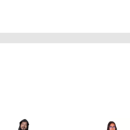
e en velcro y cremallera, con doble solapa para evitar filtracion
gar.
rmalmente use la persona que va a usar el producto.
8).
esgaste.