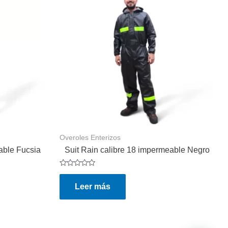
Overoles Enterizos
able Fucsia
Suit Rain calibre 18 impermeable Negro
Valorado
en
Leer más
0
de
5