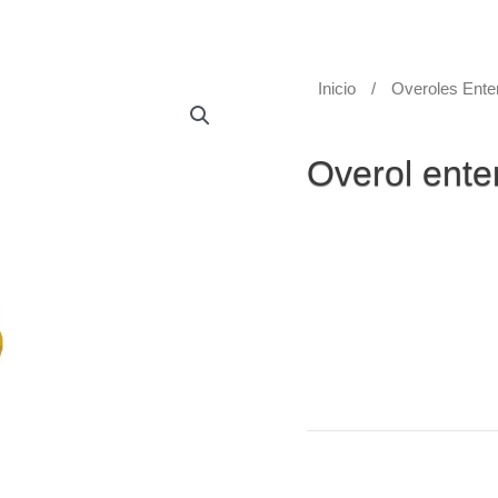
Inicio
/
Overoles Ente
Overoles Enterizos
Overol enter
Overol enterizo Amarillo
cremallera, con doble sol
• Doble refuerzo en axil
• Incluye bolso cargado
• Recomendamos comprar
persona que va a usar e
• Material tela poliéste
• Garantía: Por defectos
• Colores disponibles e
Categoría:
Overoles Ente
Etiquetas:
Impermeable