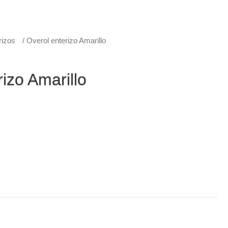
rizos
/ Overol enterizo Amarillo
izo Amarillo
 con capucha, cordón ajustable, cierre en velcro y
apa para evitar filtraciones.
as y entrepierna.
r impermeable para comodidad al cargar.
 una talla mas grande de la que normalmente use la
l producto.
r con recubrimiento en PVC (Calibre 18).
 de fabricación. No malos usos y/o desgaste.
stán para entrega inmediata.
rizos
,
Overol enterizo
,
Overoles
,
Overoles impermeables