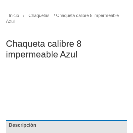
Inicio
/
Chaquetas
/ Chaqueta calibre 8 impermeable
Azul
Chaquetas
Chaqueta calibre 8
impermeable Azul
Chaqueta calibre 8 impermeable Azul con capucha y
cordón ajustable, sola con ventilación, ojaletes en axilas
y resorte en puños. Cierre en broche.
Categoría:
Chaquetas
Etiquetas:
Chaquetas Impermeables
,
Impermeable
Descripción