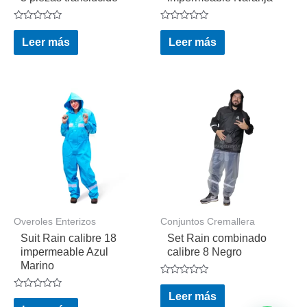
Valorado
Valorado
en
en
Leer más
Leer más
0
0
de
de
5
5
Overoles Enterizos
Conjuntos Cremallera
Suit Rain calibre 18
Set Rain combinado
impermeable Azul
calibre 8 Negro
Marino
Valorado
en
Leer más
Valorado
0
en