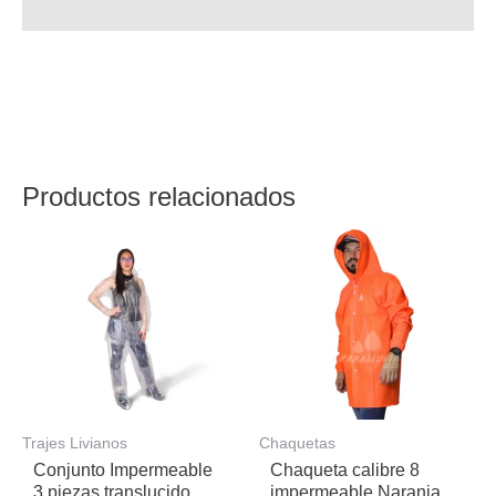
Valoraciones (0)
Chaqueta calibre 8 impermeable Azul con capucha y
cordón ajustable, sola con ventilación, ojaletes en axilas
y resorte en puños. Cierre en broche.
Productos relacionados
Trajes Livianos
Chaquetas
Conjunto Impermeable
Chaqueta calibre 8
3 piezas translucido
impermeable Naranja