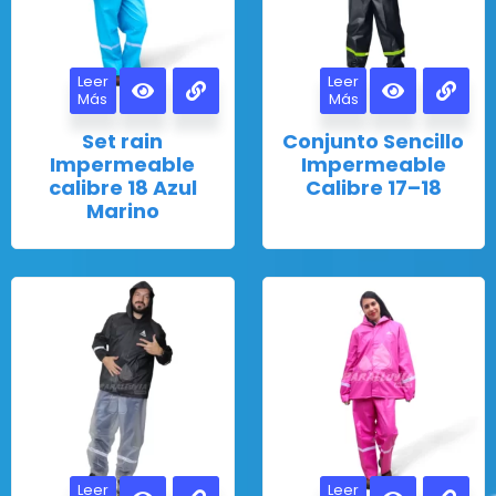
Leer
Leer
Más
Más
Set rain
Conjunto Sencillo
Impermeable
Impermeable
calibre 18 Azul
Calibre 17–18
Marino
Leer
Leer