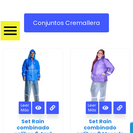
Inicio
CONJUNTOS
Conjuntos Cremallera
Leer
Leer
Más
Más
Set Rain
Set Rain
combinado
combinado