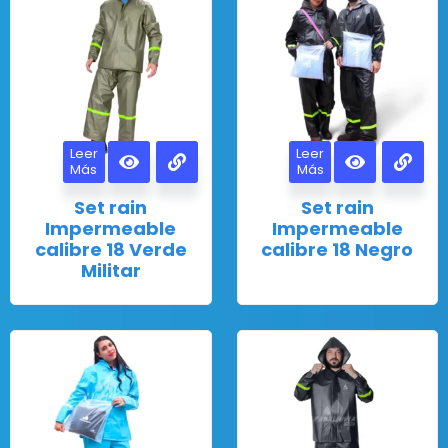
Leer
Leer
Más
Más
Set rain
Set rain
Impermeable
Impermeable
calibre 18 Verde
calibre 18 Negro
Militar