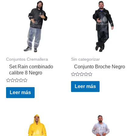
Conjuntos Cremallera
Sin categorizar
Set Rain combinado
Conjunto Broche Negro
calibre 8 Negro
Valorado
en
Leer más
Valorado
0
en
Leer más
de
0
5
de
5