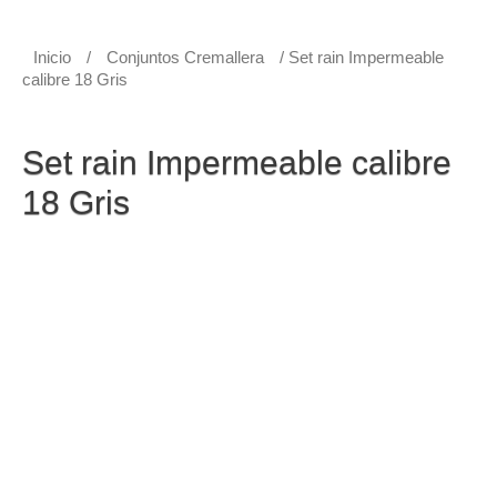
Inicio
/
Conjuntos Cremallera
/ Set rain Impermeable
calibre 18 Gris
Conjuntos Cremallera
Set rain Impermeable calibre
18 Gris
Set rain Impermeable calibre 18 Gris
Set rain Impermeable conjunto 2 piezas con capucha,
cierre en velcro y cremallera.
• Doble refuerzo en axilas y entrepierna.
• Incluye bolso cargador impermeable para comodidad al
cargar.
• Recomendamos comprar una talla mas grande de la
que normalmente use la persona que va a usar el
producto.
• Material tela poliéster con recubrimiento en PVC
(Calibre 18).
• Garantía: Por defectos de fabricación. No malos usos