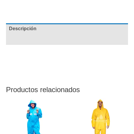
Etiquetas:
Chaquetas Impermeables
,
Impermeable
Descripción
Valoraciones (0)
Chaqueta calibre 8 impermeable Traslucido con capucha
y cordón ajustable, sola con ventilación, ojaletes en
axilas y resorte en puños. Cierre en broche.
Productos relacionados