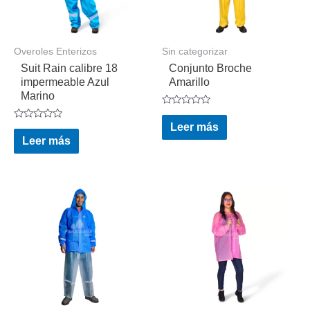
Overoles Enterizos
Sin categorizar
Suit Rain calibre 18
Conjunto Broche
impermeable Azul
Amarillo
Marino
Valorado
en
Leer más
Valorado
0
en
Leer más
de
0
5
de
5