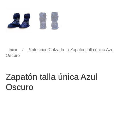
Inicio
/
Protección Calzado
/ Zapatón talla única Azul
Oscuro
Protección Calzado
Zapatón talla única Azul
Oscuro
Zapatón talla única Azul Oscuro
El Zapatón talla única calibre 18 es de material elástico
PVC (poli cloruro de vinilo) impermeable con ajuste
ceñido al mismo, la suela es antideslizante reforzada
garantiza un agarre óptimo a la hora de conducir. Ajustes
elásticos, 100% impermeable y de Fácil limpieza.