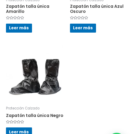
Zapatón talla única
Zapatón talla única Azul
Amarillo
Oscuro
Valorado
Valorado
en
en
Leer más
Leer más
0
0
de
de
5
5
Protección Calzado
Zapatón talla única Negro
Valorado
en
Leer más
0