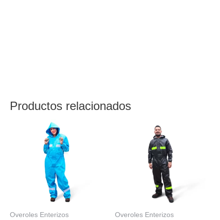
que normalmente use la persona que va a usar el
producto.
• Material tela poliéster con recubrimiento en PVC
(Calibre 18).
• Garantía: Por defectos de fabricación. No malos usos
y/o desgaste.
• Colores disponibles están para entrega inmediata.
Productos relacionados
Overoles Enterizos
Overoles Enterizos