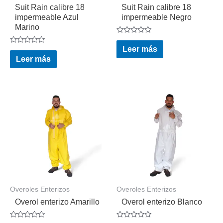
Suit Rain calibre 18
Suit Rain calibre 18
impermeable Azul
impermeable Negro
Marino
Valorado
en
Leer más
Valorado
0
en
Leer más
de
0
5
de
5
Overoles Enterizos
Overoles Enterizos
Overol enterizo Amarillo
Overol enterizo Blanco