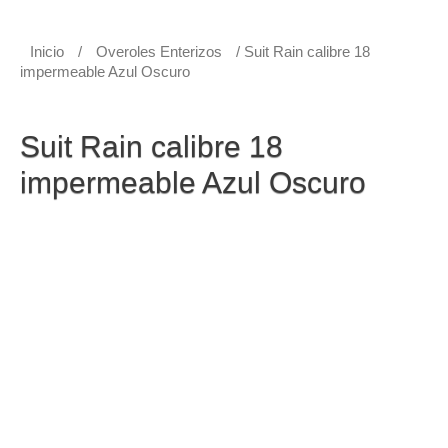
Inicio
/
Overoles Enterizos
/ Suit Rain calibre 18
impermeable Azul Oscuro
Overoles Enterizos
Suit Rain calibre 18
impermeable Azul Oscuro
Suit Rain calibre 18 impermeable Azul Oscuro
Traje de lluvia Overol enterizo con capucha, cordón
ajustable, cierre en velcro y cremallera, con doble solapa
para evitar filtraciones.
• Doble refuerzo en axilas y entrepierna.
• Incluye bolso cargador impermeable para comodidad al
cargar.
• Recomendamos comprar una talla mas grande de la
que normalmente use la persona que va a usar el
producto.
• Material tela poliéster con recubrimiento en PVC
(Calibre 18).