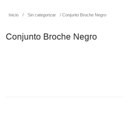
Inicio
/
Sin categorizar
/ Conjunto Broche Negro
Sin categorizar
Conjunto Broche Negro
Conjunto Broche Negro para adulto PVC tendrás
protección completa ya que es fabricada con materiales
de alta calidad resistentes al agua y al viento, te
mantendrá seco y cómodo en condiciones lluviosas.
Protección total de pies a cabeza. Con bolsillo interno
para documentos o celulares.
Adquiele los mejores precios al por mayor y para
distribuidores en nuestra tienda Paralluvia
Categoría:
Sin categorizar
Etiquetas:
Conjunto 2 piezas
,
Conjunto Broche
,
Impermeable