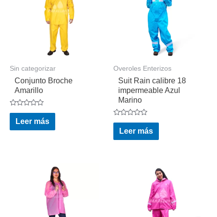
Sin categorizar
Overoles Enterizos
Conjunto Broche
Suit Rain calibre 18
Amarillo
impermeable Azul
Marino
Valorado
en
Leer más
Valorado
0
en
Leer más
de
0
5
de
5