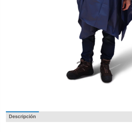
Descripción
Valoraciones (0)
Capa al corte calibre 4 impermeable Azul oscuro