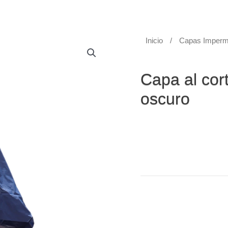
Inicio
/
Capas Imperm
Capas Impermeables
Capa al cor
oscuro
Capa al corte calibre 4
Capa al corte impermeab
la intemperie, ideal par
Práctica y fácil de limpi
excelente precio.
Categoría:
Capas Imperm
Etiquetas:
Capa al corte
Capas Impermeables
,