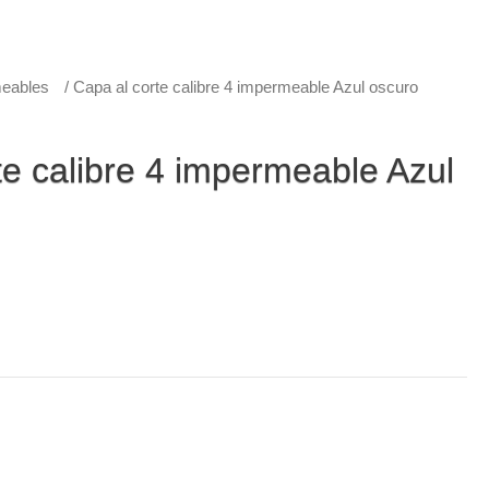
eables
/ Capa al corte calibre 4 impermeable Azul oscuro
te calibre 4 impermeable Azul
 impermeable Azul oscuro
le PVC estándar con capucha, le ofrece protección contra
a días lluviosos y esta disponible en diferentes tonos.
ar, producto de alta calidad, anímate y adquiere la tuya por un
eables
,
Capas Adulto
,
Capas en PVC
,
Capas estandar
,
Capas tipo poncho