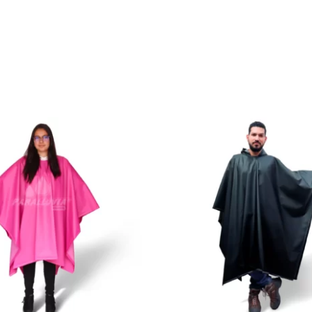
e protección contra la intemperie, ideal para días lluviosos y e
 por un excelente precio.