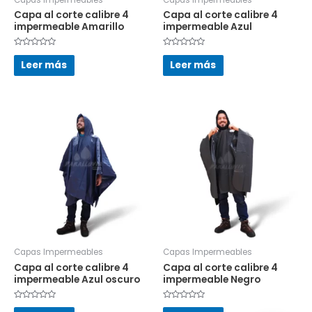
Capa al corte calibre 4
Capa al corte calibre 4
impermeable Amarillo
impermeable Azul
Valorado
Valorado
en
en
Leer más
Leer más
0
0
de
de
5
5
Capas Impermeables
Capas Impermeables
Capa al corte calibre 4
Capa al corte calibre 4
impermeable Azul oscuro
impermeable Negro
Valorado
Valorado