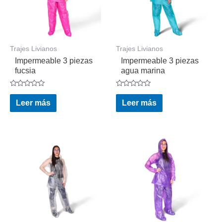
Trajes Livianos
Trajes Livianos
Impermeable 3 piezas
Impermeable 3 piezas
fucsia
agua marina
Valorado
Valorado
en
en
Leer más
Leer más
0
0
de
de
5
5