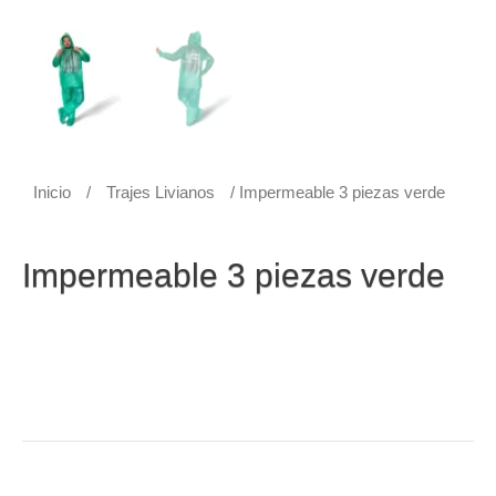
Inicio
/
Trajes Livianos
/ Impermeable 3 piezas verde
Trajes Livianos
Impermeable 3 piezas verde
Impermeable 3 piezas verde (buso con capucha y cintas
reflectivas. Pantalón con resorte en la cintura. Cubre
zapatos con resortes ajustables.) Ideal para climas
lluviosos, ligero, fácil de transportar y práctico de usar.
Anímate y adquiere el tuyo a un fabuloso precio.
Categoría:
Trajes Livianos
Etiqueta:
Impermeable 3 piezas