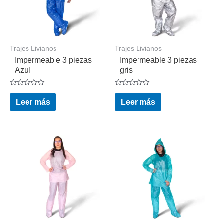
Trajes Livianos
Trajes Livianos
Impermeable 3 piezas
Impermeable 3 piezas
Azul
gris
Valorado
Valorado
en
en
Leer más
Leer más
0
0
de
de
5
5