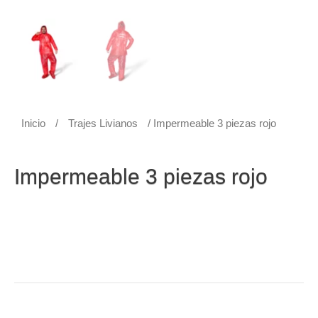
Inicio
/
Trajes Livianos
/ Impermeable 3 piezas rojo
Trajes Livianos
Impermeable 3 piezas rojo
Impermeable 3 piezas Rojo (buso con capucha y cintas
reflectivas. Pantalón con resorte en la cintura. Cubre
zapatos con resortes ajustables.) Ideal para climas
lluviosos, ligero, fácil de transportar y práctico de usar.
Anímate y adquiere el tuyo a un fabuloso precio.
Categoría:
Trajes Livianos
Etiqueta:
Impermeable 3 piezas